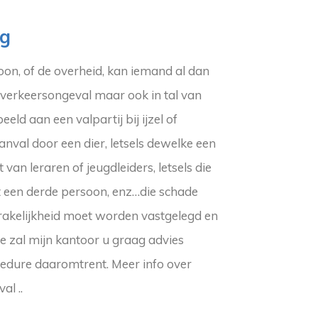
ng
oon, of de overheid, kan iemand al dan
en verkeersongeval maar ook in tal van
ld aan een valpartij bij ijzel of
anval door een dier, letsels dewelke een
van leraren of jeugdleiders, letsels die
t een derde persoon, enz…die schade
rakelijkheid moet worden vastgelegd en
e zal mijn kantoor u graag advies
ocedure daaromtrent. Meer info over
al ..