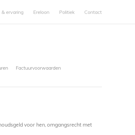
 & ervaring
Ereloon
Politiek
Contact
uren
Factuurvoorwaarden
derhoudsgeld voor hen, omgangsrecht met