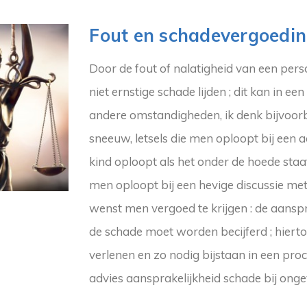
Fout en schadevergoedi
Door de fout of nalatigheid van een pers
niet ernstige schade lijden ; dit kan in e
andere omstandigheden, ik denk bijvoorbee
sneeuw, letsels die men oploopt bij een a
kind oploopt als het onder de hoede staat 
men oploopt bij een hevige discussie me
wenst men vergoed te krijgen : de aansp
de schade moet worden becijferd ; hierto
verlenen en zo nodig bijstaan in een pr
advies aansprakelijkheid schade bij ongev