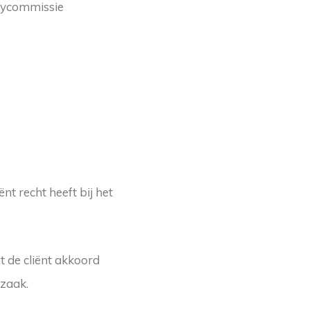
acycommissie
t recht heeft bij het
t de cliënt akkoord
 zaak.