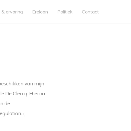
 & ervaring
Ereloon
Politiek
Contact
 beschikken van mijn
le De Clercq. Hierna
en de
gulation. (